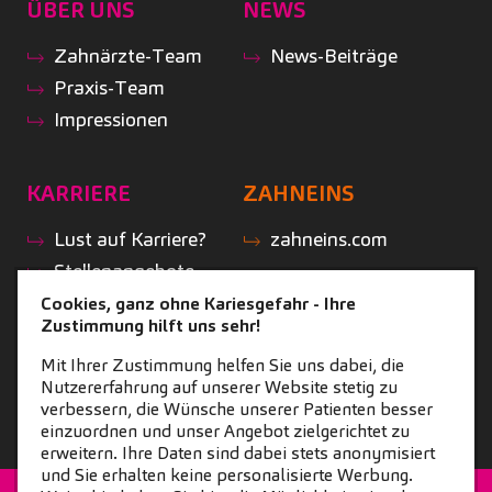
ÜBER UNS
NEWS
Zahnärzte-Team
News-Beiträge
Praxis-Team
Impressionen
KARRIERE
ZAHNEINS
Lust auf Karriere?
zahneins.com
Stellenangebote
Geschichten aus
Cookies, ganz ohne Kariesgefahr - Ihre
Zustimmung hilft uns sehr!
der Praxis
Initiativbewerbung
Mit Ihrer Zustimmung helfen Sie uns dabei, die
Nutzererfahrung auf unserer Website stetig zu
verbessern, die Wünsche unserer Patienten besser
einzuordnen und unser Angebot zielgerichtet zu
erweitern. Ihre Daten sind dabei stets anonymisiert
und Sie erhalten keine personalisierte Werbung.