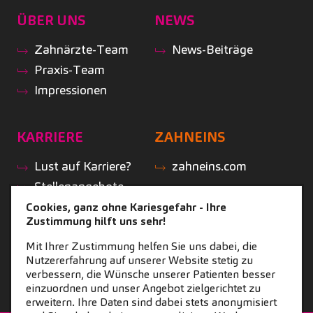
ÜBER UNS
NEWS
Zahnärzte-Team
News-Beiträge
Praxis-Team
Impressionen
KARRIERE
ZAHNEINS
Lust auf Karriere?
zahneins.com
Stellenangebote
Geschichten aus
Cookies, ganz ohne Kariesgefahr - Ihre
Zustimmung hilft uns sehr!
der Praxis
Initiativbewerbung
Mit Ihrer Zustimmung helfen Sie uns dabei, die
Nutzererfahrung auf unserer Website stetig zu
verbessern, die Wünsche unserer Patienten besser
einzuordnen und unser Angebot zielgerichtet zu
erweitern. Ihre Daten sind dabei stets anonymisiert